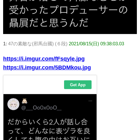
1:
47の素敵な(邪馬台國) (６段)
2021/08/15(日) 09:38:03.03
https://i.imgur.com/fFsqyle.jpg
https://i.imgur.com/5BDMkou.jpg