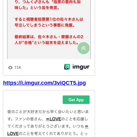
https://i.imgur.com/3viQCT5.jpg