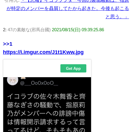
引用元:
・【悲報】イコラブヲタ「今回の裏垢騒動は、指原
が特定のメンバーを贔屓してたから起きた。今後も起こる
と思う。」
2:
47の素敵な(邪馬台國)
2021/08/15(日) 09:39:25.86
>>1
https://i.imgur.com/J1t1Kww.jpg