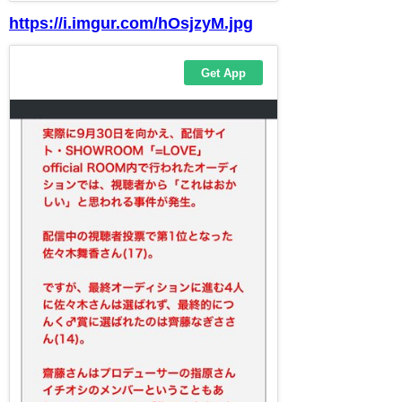
https://i.imgur.com/hOsjzyM.jpg