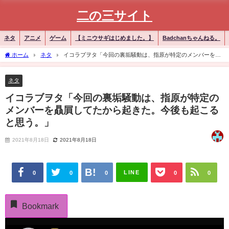
二の三サイト
ネタ
アニメ
ゲーム
【ミニウサギはじめました。】
Badchanちゃんねる。
ホーム
ネタ
イコラブヲタ「今回の裏垢騒動は、指原が特定のメンバーを贔
屓してたから起きた。今後も起こると思う。」
ネタ
イコラブヲタ「今回の裏垢騒動は、指原が特定の
メンバーを贔屓してたから起きた。今後も起こる
と思う。」
2021年8月18日
2021年8月18日
LINE
0
0
0
0
0
Bookmark