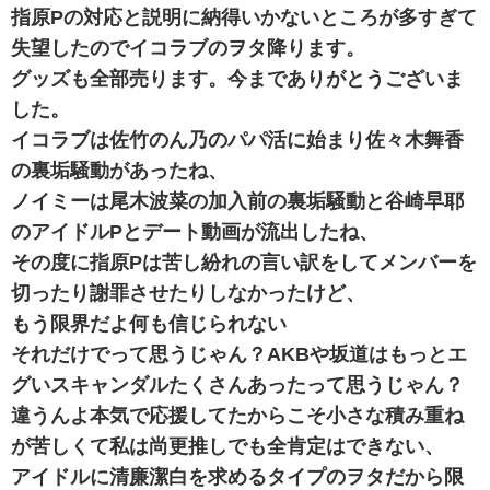
指原Pの対応と説明に納得いかないところが多すぎて
失望したのでイコラブのヲタ降ります。
グッズも全部売ります。今までありがとうございま
した。
イコラブは佐竹のん乃のパパ活に始まり佐々木舞香
の裏垢騒動があったね、
ノイミーは尾木波菜の加入前の裏垢騒動と谷崎早耶
のアイドルPとデート動画が流出したね、
その度に指原Pは苦し紛れの言い訳をしてメンバーを
切ったり謝罪させたりしなかったけど、
もう限界だよ何も信じられない
それだけでって思うじゃん？AKBや坂道はもっとエ
グいスキャンダルたくさんあったって思うじゃん？
違うんよ本気で応援してたからこそ小さな積み重ね
が苦しくて私は尚更推しでも全肯定はできない、
アイドルに清廉潔白を求めるタイプのヲタだから限