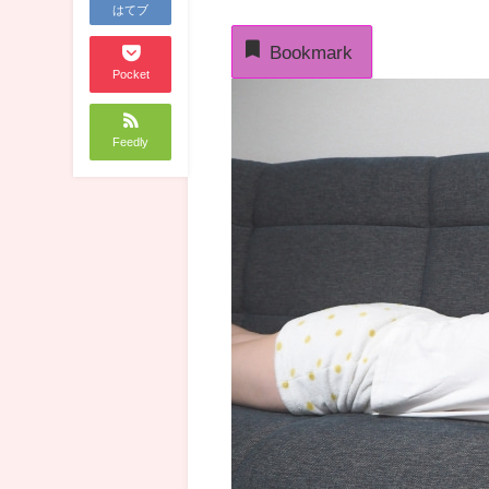
はてブ
Bookmark
Pocket
Feedly