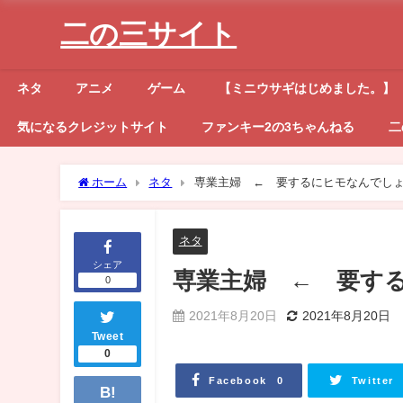
二の三サイト
ネタ
アニメ
ゲーム
【ミニウサギはじめました。】
気になるクレジットサイト
ファンキー2の3ちゃんねる
二
ホーム
ネタ
専業主婦 ← 要するにヒモなんでし
ネタ
シェア
専業主婦 ← 要す
0
2021年8月20日
2021年8月20日
Tweet
0
Facebook
Twitter
0
B!