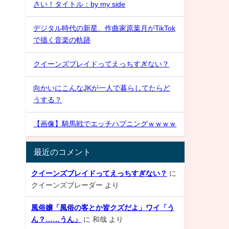
さい！タイトル：by my side
デジタル時代の新星、作曲家原葉月がTikTok
で描く音楽の軌跡
クイーンズブレイドってえっちすぎない？
向かいにこんなJKが一人で暮らしてたらど
うする？
【画像】騎馬戦でエッチハプニングｗｗｗｗ
最近のコメント
クイーンズブレイドってえっちすぎない？
に
クイーンズブレーダー
より
風俗嬢「風俗の客とか皆クズだよ」ワイ「う
ん？……うん」
に
和哉
より