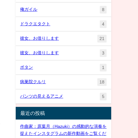
俺ガイル
8
ドラクエタクト
4
彼女、お借りします
21
彼女、お借りします
3
ボタン
1
病巣院クルリ
18
パンツの見えるアニメ
5
最近の投稿
居
作曲家：原葉月（Hazuki）の感動的な演奏を
捉えたインスタグラムの新作動画をご覧くだ