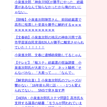
小泉進次郎「神奈川9区が勝手にやった、総裁
選があるなんて知らなかったから俺のせいじ
ゃない」
【朗報】小泉進次郎陣営さん、前回総裁選で
高市に投票した党員を勝手に解約するｗｗｗ
ｗｗｗｗｗｗｗｗｗｗｗｗ
【文春砲】小泉進次郎の地元の神奈川県で高
市早苗派自民党員826人が勝手に離党させられ
ていた！！！！！！
だ
小泉進次郎、文春に遺憾砲発動してるじゃん
【テレビ】『報ステ』総裁選の世論調査 小
泉進次郎氏が大差でトップ ネット騒然「そ
んなバカな」「大差って…」「なんで」
【解党的出直し】小泉進次郎氏のフレーズが
響かない 「16年前も同じ話・・・1つも変え
られてない」 SNSで突き放す声
【AERA・小泉進次郎氏ステマ問題】高市氏を
支持する議員の秘書 「モラルが問われていま