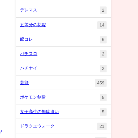
デレマス
2
五等分の花嫁
14
艦コレ
6
パチスロ
2
し
ハチナイ
2
芸能
459
ポケモン剣盾
5
女子高生の無駄遣い
5
ドラクエウォーク
21
？