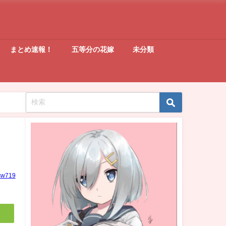
まとめ速報！
五等分の花嫁
未分類
sw719