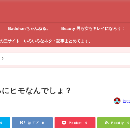
Badchanちゃんねる。
Beauty 男も女もキレイになろう！
の三サイト いろいろなネタ・記事まとめてます。
ょ？
るにヒモなんでしょ？
brg
はてブ
Pocket
Feedly
0
0
0
0