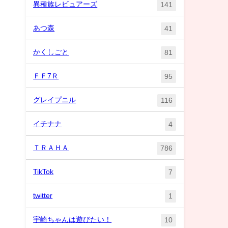
異種族レビュアーズ
141
あつ森
41
かくしごと
81
ＦＦ7Ｒ
95
グレイプニル
116
イチナナ
4
ＴＲＡＨＡ
786
TikTok
7
twitter
1
宇崎ちゃんは遊びたい！
10