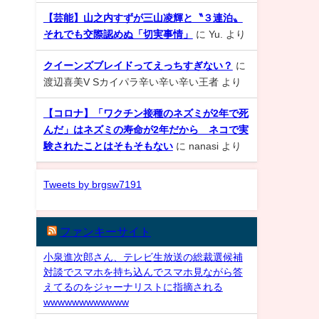
【芸能】山之内すずが三山凌輝と〝３連泊〟
それでも交際認めぬ「切実事情」
に
Yu.
より
クイーンズブレイドってえっちすぎない？
に
渡辺喜美V Sカイパラ辛い辛い辛い王者
より
【コロナ】「ワクチン接種のネズミが2年で死
んだ」はネズミの寿命が2年だから ネコで実
験されたことはそもそもない
に
nanasi
より
Tweets by brgsw7191
ファンキーサイト
小泉進次郎さん、テレビ生放送の総裁選候補
対談でスマホを持ち込んでスマホ見ながら答
えてるのをジャーナリストに指摘される
wwwwwwwwwwww