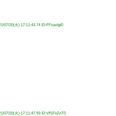
21/07/20(火) 17:11:43.74 ID:FFsaxlgI0
21/07/20(火) 17:11:47.93 ID:VfSFnZnT0