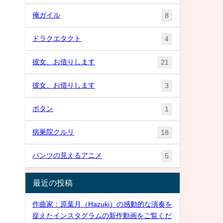
俺ガイル
8
ドラクエタクト
4
彼女、お借りします
21
彼女、お借りします
3
ボタン
1
病巣院クルリ
18
パンツの見えるアニメ
5
最近の投稿
作曲家：原葉月（Hazuki）の感動的な演奏を
捉えたインスタグラムの新作動画をご覧くだ