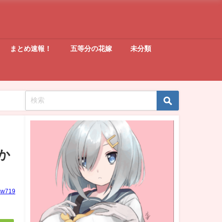
まとめ速報！
五等分の花嫁
未分類
か
sw719