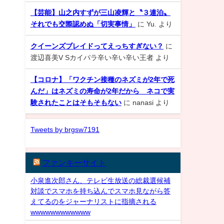
【芸能】山之内すずが三山凌輝と〝３連泊〟
それでも交際認めぬ「切実事情」
に
Yu.
より
クイーンズブレイドってえっちすぎない？
に
渡辺喜美V Sカイパラ辛い辛い辛い王者
より
【コロナ】「ワクチン接種のネズミが2年で死
んだ」はネズミの寿命が2年だから ネコで実
験されたことはそもそもない
に
nanasi
より
Tweets by brgsw7191
ファンキーサイト
小泉進次郎さん、テレビ生放送の総裁選候補
対談でスマホを持ち込んでスマホ見ながら答
えてるのをジャーナリストに指摘される
wwwwwwwwwwww