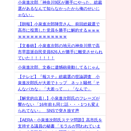
小泉進次郎「神奈川9区が勝手にやった、総裁
選があるなんて知らなかったから俺のせいじ
ゃない」
【朗報】小泉進次郎陣営さん、前回総裁選で
高市に投票した党員を勝手に解約するｗｗｗ
ｗｗｗｗｗｗｗｗｗｗｗｗ
【文春砲】小泉進次郎の地元の神奈川県で高
市早苗派自民党員826人が勝手に離党させられ
ていた！！！！！！
小泉進次郎、文春に遺憾砲発動してるじゃん
【テレビ】『報ステ』総裁選の世論調査 小
泉進次郎氏が大差でトップ ネット騒然「そ
んなバカな」「大差って…」「なんで」
【解党的出直し】小泉進次郎氏のフレーズが
響かない 「16年前も同じ話・・・1つも変え
られてない」 SNSで突き放す声
【AERA・小泉進次郎氏ステマ問題】高市氏を
支持する議員の秘書 「モラルが問われていま