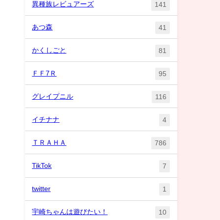
異種族レビュアーズ
141
あつ森
41
かくしごと
81
ＦＦ7Ｒ
95
グレイプニル
116
イチナナ
4
ＴＲＡＨＡ
786
TikTok
7
twitter
1
宇崎ちゃんは遊びたい！
10