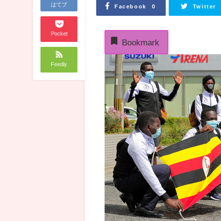
はてブ
Facebook
Twitter
0
Pocket
Bookmark
Feedly