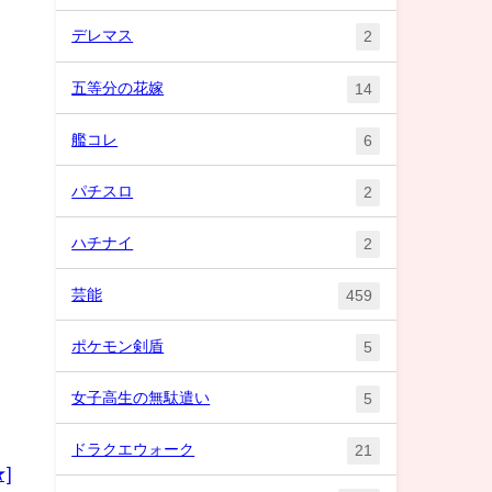
デレマス
2
五等分の花嫁
14
野
艦コレ
6
、
パチスロ
2
ハチナイ
2
芸能
459
ポケモン剣盾
5
女子高生の無駄遣い
5
ドラクエウォーク
21
]