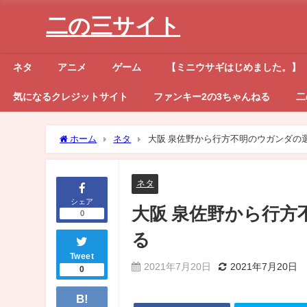
二の三サイト
ネタ
アニメ
ゲーム
【ミニウサギはじめました。】
気になるクレジットサイト
ファンキー2の3ちゃんねる
二
ホーム
ネタ
大阪 泉佐野から行方不明のウガンダの
ネタ
シェア
大阪 泉佐野から行方
0
る
Tweet
2021年7月20日
2021年7月20日
0
B!