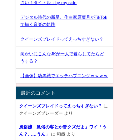
さい！タイトル：by my side
デジタル時代の新星、作曲家原葉月がTikTok
で描く音楽の軌跡
クイーンズブレイドってえっちすぎない？
向かいにこんなJKが一人で暮らしてたらど
うする？
【画像】騎馬戦でエッチハプニングｗｗｗｗ
最近のコメント
クイーンズブレイドってえっちすぎない？
に
クイーンズブレーダー
より
風俗嬢「風俗の客とか皆クズだよ」ワイ「う
ん？……うん」
に
和哉
より