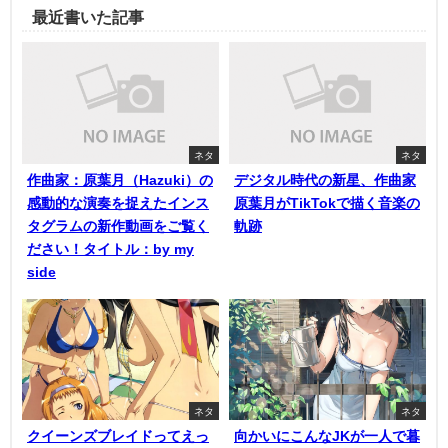
最近書いた記事
ネタ
ネタ
作曲家：原葉月（Hazuki）の
デジタル時代の新星、作曲家
感動的な演奏を捉えたインス
原葉月がTikTokで描く音楽の
タグラムの新作動画をご覧く
軌跡
ださい！タイトル：by my
side
ネタ
ネタ
クイーンズブレイドってえっ
向かいにこんなJKが一人で暮