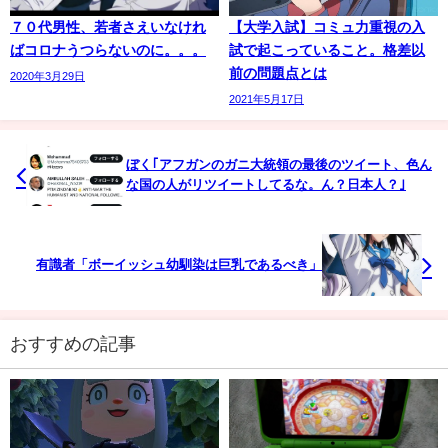
７０代男性、若者さえいなけれ
【大学入試】コミュ力重視の入
ばコロナうつらないのに。。。
試で起こっていること。格差以
前の問題点とは
2020年3月29日
2021年5月17日
ぼく｢アフガンのガニ大統領の最後のツイート、色ん
な国の人がリツイートしてるな。ん？日本人？｣
有識者「ボーイッシュ幼馴染は巨乳であるべき」
おすすめの記事