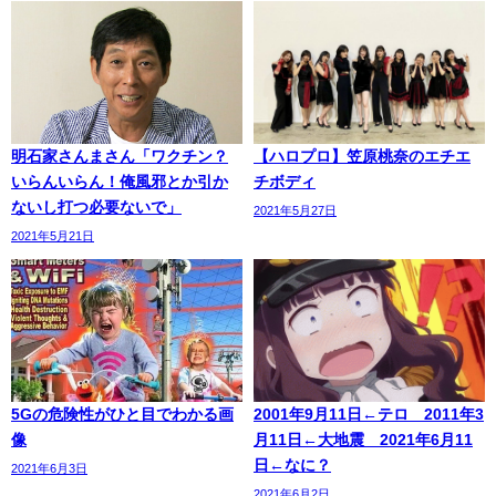
明石家さんまさん「ワクチン？
【ハロプロ】笠原桃奈のエチエ
いらんいらん！俺風邪とか引か
チボディ
ないし打つ必要ないで」
2021年5月27日
2021年5月21日
5Gの危険性がひと目でわかる画
2001年9月11日←テロ 2011年3
像
月11日←大地震 2021年6月11
日←なに？
2021年6月3日
2021年6月2日