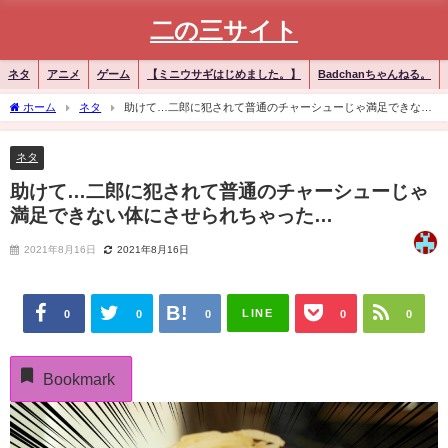
二の三サイト
ネタ
アニメ
ゲーム
【ミニウサギはじめました。】
Badchanちゃんねる。
ホーム
ネタ
助けて…二郎に犯されて普通のチャーシューじゃ満足できない
体にさせられちゃった…
ネタ
助けて…二郎に犯されて普通のチャーシューじゃ
満足できない体にさせられちゃった…
2021年8月16日
2021年8月16日
LINE
0
0
0
0
0
Bookmark