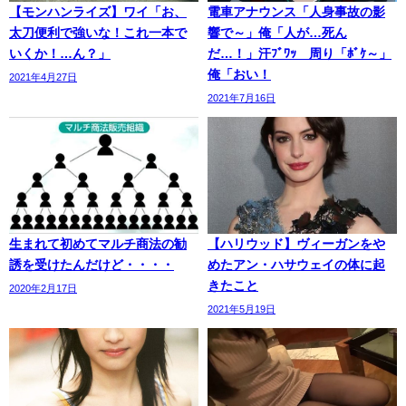
【モンハンライズ】ワイ「お、
電車アナウンス「人身事故の影
太刀便利で強いな！これ一本で
響で～」俺「人が…死ん
いくか！…ん？」
だ…！」汗ﾌﾞﾜｯ 周り「ﾎﾞｹ～」
俺「おい！
2021年4月27日
2021年7月16日
生まれて初めてマルチ商法の勧
【ハリウッド】ヴィーガンをや
誘を受けたんだけど・・・・
めたアン・ハサウェイの体に起
きたこと
2020年2月17日
2021年5月19日