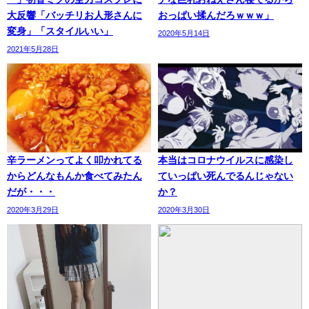
大反響「バッチリお人形さんに
おっぱい揉んだろｗｗｗ」
変身」「スタイルいい」
2020年5月14日
2021年5月28日
辛ラーメンってよく叩かれてる
本当はコロナウイルスに感染し
からどんなもんか食べてみたん
ていっぱい死んでるんじゃない
だが・・・
か？
2020年3月29日
2020年3月30日