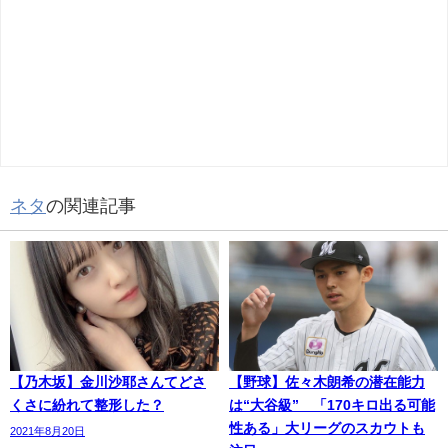
ネタ
の関連記事
【乃木坂】金川沙耶さんてどさ
【野球】佐々木朗希の潜在能力
くさに紛れて整形した？
は“大谷級” 「170キロ出る可能
性ある」大リーグのスカウトも
2021年8月20日