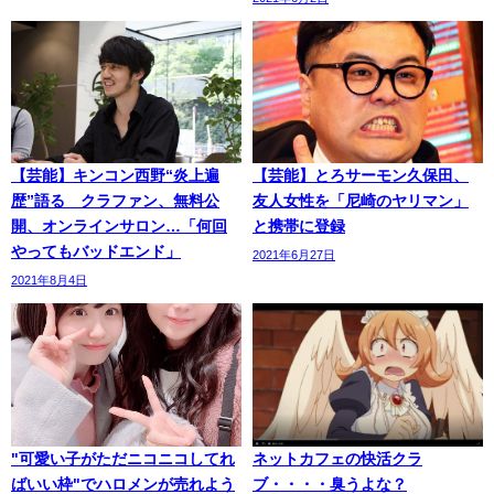
【芸能】キンコン西野“炎上遍
【芸能】とろサーモン久保田、
歴”語る クラファン、無料公
友人女性を「尼崎のヤリマン」
開、オンラインサロン…「何回
と携帯に登録
やってもバッドエンド」
2021年6月27日
2021年8月4日
"可愛い子がただニコニコしてれ
ネットカフェの快活クラ
ばいい枠"でハロメンが売れよう
ブ・・・・臭うよな？