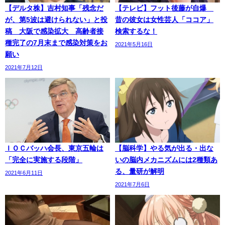
【デルタ株】吉村知事「残念だ
【テレビ】フット後藤が自爆
が、第5波は避けられない」と投
昔の彼女は女性芸人「ココア」
稿 大阪で感染拡大 高齢者接
検索するな！
種完了の7月末まで感染対策をお
2021年5月16日
願い
2021年7月12日
ＩＯＣバッハ会長、東京五輪は
【脳科学】やる気が出る・出な
「完全に実施する段階」
いの脳内メカニズムには2種類あ
る、量研が解明
2021年6月11日
2021年7月6日