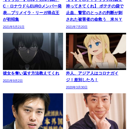
C・ロナウドらEUROメンバー発
持ってきてくれ】 ポテチの袋で
表…プリメイラ・リーガ得点王
止血、警官のとっさの判断が刺
が初招集
された被害者の命救う 米ＮＹ
2021年5月21日
2021年7月20日
彼女を奪い返す方法教えてくれ
外人、アジア人はコロナガイ
ジ！差別したろ！
2021年9月2日
2020年3月30日