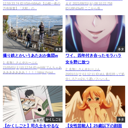
12:59:33.74 ID:VSA+h8Aa9 【山根一眞の
ます 2021/08/31(火) 08:10:22.758
ング受け取ったか
万有探査】「大蛇」の...
ID:U8Fd3a/l0 ここから長...
ネタ
ネタ
撮り鉄とかいうあたおか集団w
ワイ、四年付き合ったモラハラ
女を野に放つ
1: 名無しさん＠おーぷん
21/05/01(土)10:12:54 ID:gyhW でんちゃあ
2: 名無しさん＠おーぷん
あああああああ！！！！https://yout...
20/01/11(土)11:12:11 ID:eLL 責任持って処
分しろ? >>2もう遅いフハハ 4...
かくしごと
ネタ
【かくしごと】司久士をやるな
【女性芸能人】25歳以下の顔面