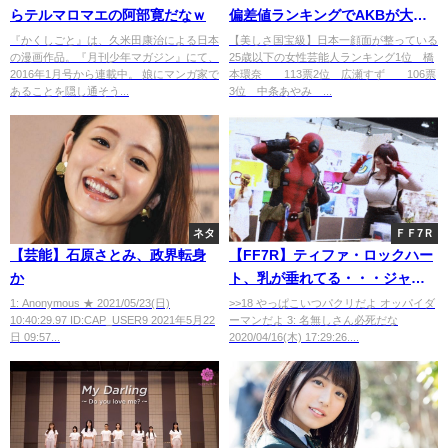
らテルマロマエの阿部寛だなｗ
偏差値ランキングでAKBが大健
闘！！
『かくしごと』は、久米田康治による日本
【美しさ国宝級】日本一顔面が整っている
の漫画作品。『月刊少年マガジン』にて、
25歳以下の女性芸能人ランキング1位 橋
2016年1月号から連載中。 娘にマンガ家で
本環奈 113票2位 広瀬すず 106票
あることを隠し通そう...
3位 中条あやみ ...
ネタ
ＦＦ7Ｒ
【芸能】石原さとみ、政界転身
【FF7R】ティファ・ロックハー
か
ト、乳が垂れてる・・・ジャン
プでプルンプルン♪
1: Anonymous ★ 2021/05/23(日)
>>18 やっぱこいつパクリだよ オッパイダ
10:40:29.97 ID:CAP_USER9 2021年5月22
ーマンだよ 3: 名無しさん必死だな
日 09:57...
2020/04/16(木) 17:29:26....