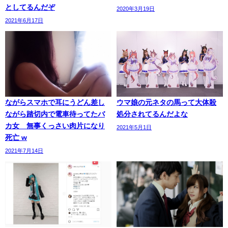
としてるんだぞ
2020年3月19日
2021年6月17日
ながらスマホで耳にうどん差し
ウマ娘の元ネタの馬って大体殺
ながら踏切内で電車待ってたバ
処分されてるんだよな
カ女 無事くっさい肉片になり
2021年5月1日
死亡 w
2021年7月14日