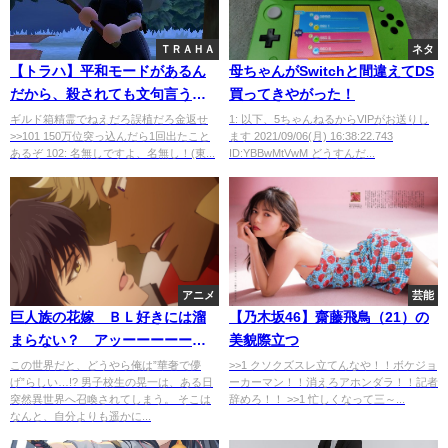
ＴＲＡＨＡ
ネタ
【トラハ】平和モードがあるん
母ちゃんがSwitchと間違えてDS
だから、殺されても文句言うな
買ってきやがった！
よｗ
ギルド箱精霊でねえだろ誤植だろ金返せ
1: 以下、5ちゃんねるからVIPがお送りし
>>101 150万位突っ込んだら1回出たこと
ます 2021/09/06(月) 16:38:22.743
あるぞ 102: 名無しですよ、名無し！(東...
ID:YBBwMtVwM どうすんだ...
アニメ
芸能
巨人族の花嫁 ＢＬ好きには溜
【乃木坂46】齋藤飛鳥（21）の
まらない？ アッーーーーーー
美貌際立つ
ー↑( ﾟДﾟ)
この世界だと、どうやら俺は”華奢で儚
>>1 クソクズスレ立てんなや！！ボケジョ
げ”らしい…!? 男子校生の晃一は、ある日
ーカーマン！！消えろアホンダラ！！記者
突然異世界へ召喚されてしまう。 そこは
辞めろ！！ >>1 忙しくなって三～...
なんと、自分よりも遥かに...