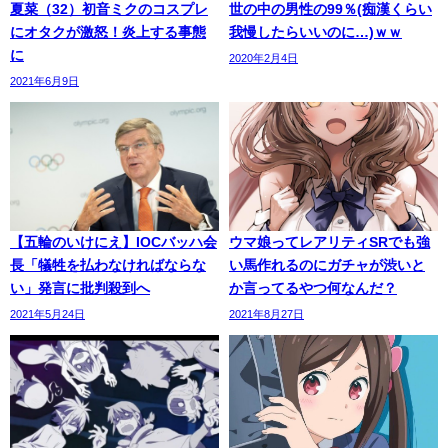
夏菜（32）初音ミクのコスプレ
世の中の男性の99％(痴漢くらい
にオタクが激怒！炎上する事態
我慢したらいいのに…)ｗｗ
に
2020年2月4日
2021年6月9日
【五輪のいけにえ】IOCバッハ会
ウマ娘ってレアリティSRでも強
長「犠牲を払わなければならな
い馬作れるのにガチャが渋いと
い」発言に批判殺到へ
か言ってるやつ何なんだ？
2021年5月24日
2021年8月27日