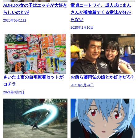
ADHDの女の子はエッチが大好き
童貞ニートワイ、成人式にまん
らしいのだが
さんが着物着てくる意味が分か
らない
2020年5月11日
2020年1月10日
さいたま市の自宅療養セットが
お前ら藤岡弘の娘とか好きだろ?
コチラ
2021年5月24日
2021年9月2日