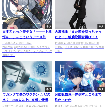
ネタ
ネタ
日本刀もった美少女「────お覚
天海祐希「また髪を切っちゃっ
悟を。」←こういうアニメ外人
たよ！」敏腕取調官再び！！テ
は笑うらしいね
レビ朝日系ドラマ「緊急取調
1: 名無しさん＠おーぷん
1: 湛然 ★ 2021/05/10(月) 05:18:48.90
21/07/02(金)12:05:50 ID:l96E なんでジャ
ID:CAP_USER9 2021.5.10 05:00 サンスポ
室」続編決定
ップは女の子に刀を持たせたがるんだって
天海...
爆笑して...
ネタ
ネタ
ウガンダで偽のワクチン ただの
月姫吸血鬼一体倒すところまで
水？ 800人以上に有料で接種
終わったわ
1回当たり最大20万ウガンダシリ
1: 朝一から閉店までφ ★ 2021/07/04(日)
1: 以下、5ちゃんねるからVIPがお送りし