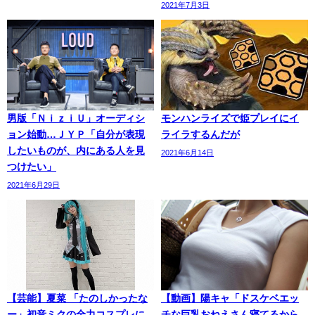
2021年7月3日
男版「ＮｉｚｉＵ」オーディシ
モンハンライズで姫プレイにイ
ョン始動…ＪＹＰ「自分が表現
ライラするんだが
したいものが、内にある人を見
2021年6月14日
つけたい」
2021年6月29日
【芸能】夏菜 「たのしかったな
【動画】陽キャ「ドスケベエッ
ー」初音ミクの全力コスプレに
チな巨乳おねえさん寝てるから