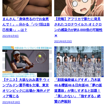
まんさん「身体売るのでお金恵
【悲報】アフリカで新たに発見
んで！」←分かる 「パパ活は自
されたコロナウイルス-オミクロ
己投資♪」←は？
ンの感染力が約3,000倍の可能性
ｗ
2021年6月9日
2021年8月23日
【テニス】大坂なおみ選手 ウィ
「顔面偏差値エグすぎ」乃木坂
ンブルドン選手権を欠場、東京
46＆櫻坂46＆日向坂46「夢の坂
オリンピックに出場か 海外メデ
道選抜」が美しすぎると話題！
ィア報じる
「美しかない」「強すぎる」絶
賛の声殺到
2021年6月18日