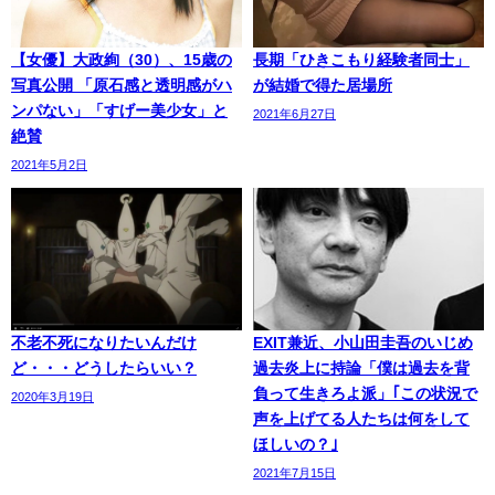
【女優】大政絢（30）、15歳の
長期「ひきこもり経験者同士」
写真公開 「原石感と透明感がハ
が結婚で得た居場所
ンパない」「すげー美少女」と
2021年6月27日
絶賛
2021年5月2日
不老不死になりたいんだけ
EXIT兼近、小山田圭吾のいじめ
ど・・・どうしたらいい？
過去炎上に持論「僕は過去を背
負って生きろよ派」｢この状況で
2020年3月19日
声を上げてる人たちは何をして
ほしいの？｣
2021年7月15日