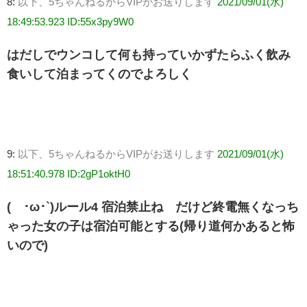
8:
以下、5ちゃんねるからVIPがお送りします
2021/09/01(水)
18:49:53.923 ID:55x3py9W0
はだしでウンコして何も持っていかずたらふく飲み
食いして泊まってくのでよろしく
9:
以下、5ちゃんねるからVIPがお送りします
2021/09/01(水)
18:51:40.978 ID:2gP1oktH0
(´･ω･`)ルール4 宿泊禁止ね だけど終電無くなっち
ゃった女の子は宿泊可能とする(帰り道何かあると怖
いので)