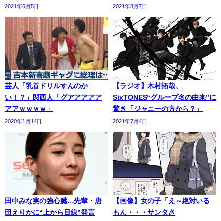
2021年6月5日
2021年8月7日
芸人「乳首ドリルすんのか
【ラジオ】木村拓哉、
い！？」関西人「グアアアアア
SixTONES“グループ名の由来”に
アアｗｗｗｗ」
驚き「ジャニーの方から？」
2020年1月14日
2021年7月4日
田中みな実の強心臓…先輩・唐
【画像】女の子「え～絶対いる
田えりかに“上から目線”発言
もん・・・サンタさ