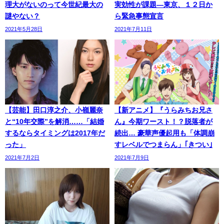
理大がないのって今世紀最大の
実効性が課題―東京、１２日か
謎やない？
ら緊急事態宣言
2021年5月28日
2021年7月11日
【芸能】田口淳之介、小嶺麗奈
【新アニメ】『うらみちお兄さ
と“10年交際”を解消……「結婚
ん』今期ワースト！？脱落者が
するならタイミングは2017年だ
続出… 豪華声優起用も「体調崩
った」
すレベルでつまらん」｢きつい｣
2021年7月2日
2021年7月9日