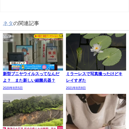
ネタ
の関連記事
新型ブニヤウイルスってなんだ
ミラーレスで写真撮ったけどキ
よ？ また新しい細菌兵器？
レイすぎた
2020年8月5日
2021年8月8日