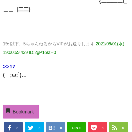
｀￣￣￣￣￣｛二二二二l_
＿＿_|二二}
19:
以下、5ちゃんねるからVIPがお送りします
2021/09/01(水)
19:00:59.439 ID:2gP1oktH0
>>17
(´;ω;`)…
Bookmark
LINE
0
0
0
0
0