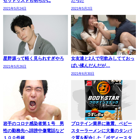
セットリストも明らかに
だった
2021年5月24日
2021年5月2日
星野源って軽く見られすぎやろ
女友達と2人で宅飲みしてておっ
ぱい揉んだんだが…
2021年5月26日
2021年6月30日
岩手のコロナ感染者第１号 男
プロテイン業界に激震、ベビー
性の勤務先へ誹謗中傷電話など
スターラーメンに大量のタンパ
１００件超
ク質を配合した「ボディースタ