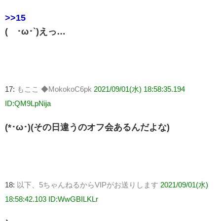
>>15
(´･ω･`)えっ…
17:
もここ ◆MokokoC6pk
2021/09/01(水) 18:58:35.194
ID:QM9LpNija
(*･ω･)(その日違うのオフ会あるんだよな)
18:
以下、5ちゃんねるからVIPがお送りします
2021/09/01(水)
18:58:42.103 ID:WwGBILKLr