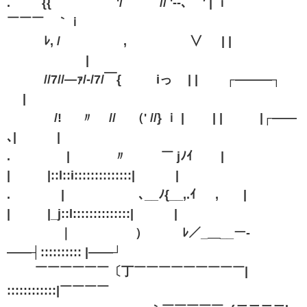
. {{ '/ // '‐-､ ′ | ｉ´￣￣￣￣
￣￣￣ ｀ｉ
ﾚ, / , ∨ | |
|
//7//―ｧ/‐/7/￣{ iっ | | ┌―――┐
|
/! 〃 // （' //} ｉ | | | |┌――
､| |
. | 〃 ￣ jﾉｲ |
| |::l::i::::::::::::::| |
. | ､__ﾉ{__,.ｲ , |
| |_j::l::::::::::::::| |
｜ ） ﾚ／_＿__ー‐
――┤:::::::::: |――┘
￣￣￣￣￣￣〔丁￣￣￣￣￣￣￣￣￣|
::::::::::::|￣￣￣￣