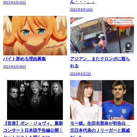
ん・・・。」
2021年6月10日
2021年8月10日
バイト辞める理由募集
アジアン、またクロンボに殴ら
れる
2021年6月30日
2021年6月2日
【音楽】ボン・ジョヴィ、最新
モー娘。生田衣梨奈が初告白
コンサート日本語予告編公開！
元日本代表のＪリーガーと親戚