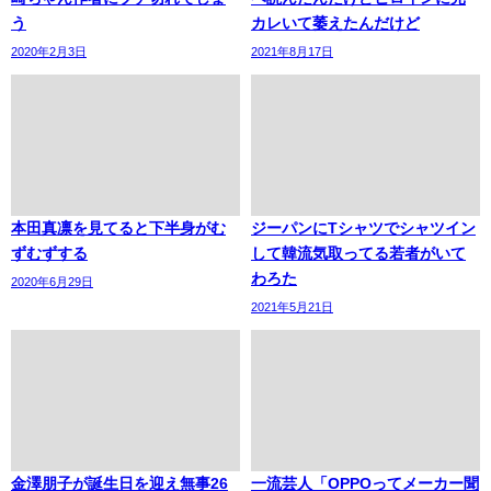
う
カレいて萎えたんだけど
2020年2月3日
2021年8月17日
本田真凛を見てると下半身がむ
ジーパンにTシャツでシャツイン
ずむずする
して韓流気取ってる若者がいて
わろた
2020年6月29日
2021年5月21日
金澤朋子が誕生日を迎え無事26
一流芸人「OPPOってメーカー聞