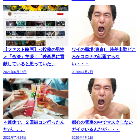
【ファスト映画】＜投稿の男性
ワイの職場(東京)、時差出勤どこ
＞「合法」主張！「映画界に貢
ろかコロナの話題すらな
献していると思っていた」
い・・・
2021年6月27日
2020年4月7日
４連休で、２回街コン行ったん
都心の電車の中でマスクしない
だが。。。
ガイジいるんだが・・・
2021年7月24日
2020年4月1日