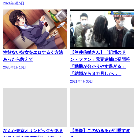
2021年6月5日
性欲ない彼女をエロするく方法
【笠井信輔さん】「紀州のド
あったら教えて
ン・ファン」元妻逮捕に疑問符
「動機が分かりやす過ぎる」
2020年1月16日
「結婚から３カ月しか…」
2021年4月30日
なんか東京オリンピックがあま
【画像】このめるるが可愛すぎ