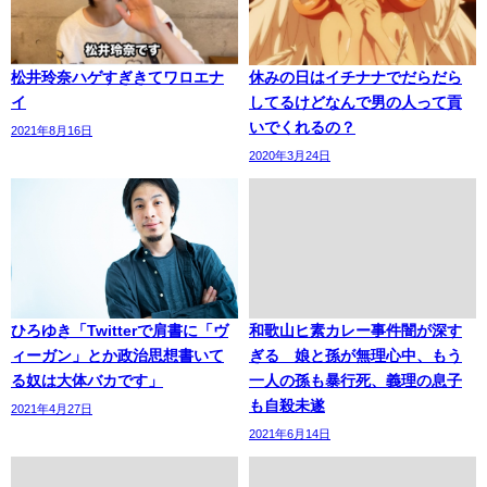
松井玲奈ハゲすぎきてワロエナ
休みの日はイチナナでだらだら
イ
してるけどなんで男の人って貢
いでくれるの？
2021年8月16日
2020年3月24日
ひろゆき「Twitterで肩書に「ヴ
和歌山ヒ素カレー事件闇が深す
ィーガン」とか政治思想書いて
ぎる 娘と孫が無理心中、もう
る奴は大体バカです」
一人の孫も暴行死、義理の息子
も自殺未遂
2021年4月27日
2021年6月14日