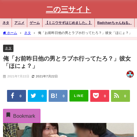
二の三サイト
ネタ
アニメ
ゲーム
【ミニウサギはじめました。】
Badchanちゃんねる。
ホーム
ネタ
俺「お前昨日他の男とラブホ行ってたろ？」彼女「ほにょ？」
ネタ
俺「お前昨日他の男とラブホ行ってたろ？」彼女
「ほにょ？」
2021年7月22日
2021年7月22日
LINE
0
0
0
0
0
Bookmark