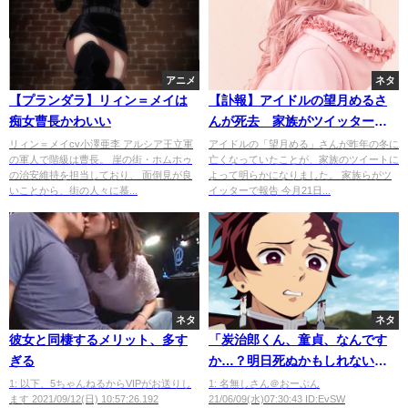
アニメ
ネタ
【プランダラ】リィン＝メイは
【訃報】アイドルの望月めるさ
痴女曹長かわいい
んが死去 家族がツイッターで
報告 美容整形に600万円かけ
リィン＝メイcv小澤亜李 アルシア王立軍
アイドルの「望月める」さんが昨年の冬に
の軍人で階級は曹長。 崖の街・ホムホゥ
亡くなっていたことが、家族のツイートに
た“炎上系アイドル”で一躍話題
の治安維持を担当しており、 面倒見が良
よって明らかになりました。 家族らがツ
いことから、街の人々に慕...
イッターで報告 今月21日...
ネタ
ネタ
彼女と同棲するメリット、多す
「炭治郎くん、童貞、なんです
ぎる
か…？明日死ぬかもしれないの
に…私で、お嫌でなければ…」
1: 以下、5ちゃんねるからVIPがお送りし
1: 名無しさん＠おーぷん
ます 2021/09/12(日) 10:57:26.192
21/06/09(水)07:30:43 ID:EvSW