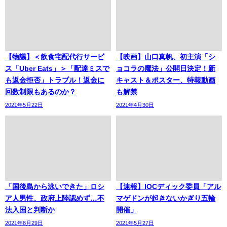
【物議】＜飲食宅配代行サービ
【映画】山口真帆、初主演「シ
ス「Uber Eats」＞「配達ミスで
ョコラの魔法」公開日決定！新
も返金拒否」トラブル！返金に
キャスト＆ポスター、特報動画
回数制限もあるのか？
も解禁
2021年5月22日
2021年4月30日
「国後島から泳いできた」ロシ
【速報】IOCディック委員「アル
ア人男性、政府上陸認めず…不
マゲドンが起きないかぎり五輪
法入国と判断か
開催」
2021年8月29日
2021年5月27日