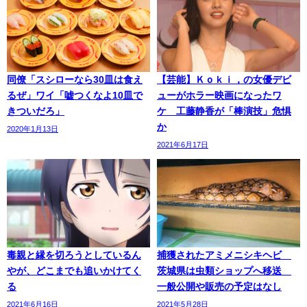
同僚「スシローなら30皿は食え
【芸能】Ｋｏｋｉ，の女優デビ
るぜ」ワイ「嘘つくなよ10皿で
ューがホラー映画になったワ
きついだろ」
ケ 工藤静香が「棒演技」危惧
か
2020年1月13日
2021年6月17日
毒親と縁を切ろうとしているん
捕獲されたアミメニシキヘビ
やが、どこまでも追いかけてく
茨城県は虫類ショップへ移送
る
一般公開や販売の予定はなし
2021年6月16日
2021年5月28日