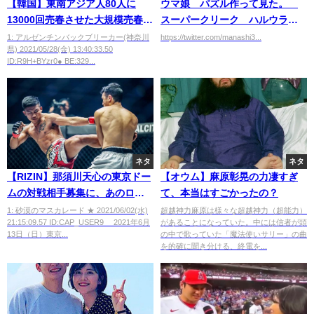
【韓国】東南アジア人80人に
ウマ娘 パズル作って見た。
13000回売春させた大規模売春組
スーパークリーク ハルウラ
織を摘発
ラ ライスシャワー
1: アルゼンチンバックブリーカー(神奈川
https://twitter.com/manashi3...
県) 2021/05/28(金) 13:40:33.50
ID:R9H+BYzr0● BE:329...
ネタ
ネタ
【RIZIN】那須川天心の東京ドー
【オウム】麻原彰晃の力凄すぎ
ムの対戦相手募集に、あのロッ
て、本当はすごかったの？
タンが名乗り「もう一度私と戦
1: 砂漠のマスカレード ★ 2021/06/02(水)
超越神力麻原は様々な超越神力（超能力）
21:15:09.57 ID:CAP_USER9 2021年6月
があることになっていた。中には信者が頭
ってくれませんか？」
13日（日）東京...
の中で歌っていた「魔法使いサリー」の曲
を的確に聞き分ける、終電を...