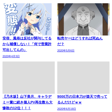
安倍、風俗は反社が関与してる
転売ヤーはどうすれば死ぬん
から補償しない！「何で営業許
だ？
可出してんの」
2020年5月6日
2020年4月3日
【乃木坂】山下美月、キャラデ
9000万の日本刀が楽天で売って
ミー賞に続き個人PV再生数も大
るんだけどｗｗ
惨敗の12位！！！
2020年6月19日