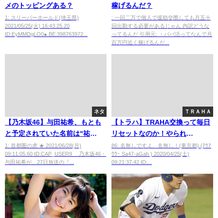
メのトッピングある？
稼げるんだ？
1: スリーパーホールド(埼玉県)
: 一回二万で個人で援助交際しても月五十
2021/05/25(火) 16:43:25.20
回出勤する必要があるじゃん 内訳どうな
ID:EyMMDgLO0● BE:398763972...
ってるんだ 引用元: ・パパ活ってなんで月
百万円近く稼げるんだ...
ネタ
ＴＲＡＨＡ
【乃木坂46】与田祐希、もとも
【トラハ】TRAHA交換って毎日
と予定されていた名前は“祐
リセットなのか！やられ
希”ではなく“すみれ”だった！驚
た・・・ぜ
1: 首都圏の虎 ★ 2021/06/28(月)
86: 名無しですよ、名無し！(東京都) (ｱｳｱ
09:11:05.60 ID:CAP_USER9 乃木坂46・
ｳｳｰ Sa47-aGah ) 2020/04/25(土)
きの命名秘話語る
与田祐希が、27日放送の『...
09:21:37.42 ID:...