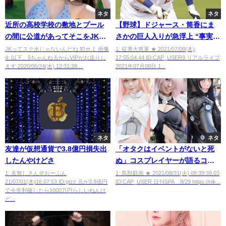
ネタ
ネタ
近所の高校学校の敷地とプール
【野球】ドジャース・筒香にま
の間に公道があってそこをJKが
さかの巨人入りが急浮上 “事実上
水着で歩いてるんだけど
の戦力外”に「炭谷の放出は布石
JKってスク水じゃないんだね 犯せよ 画像
1: 征夷大将軍 ★ 2021/07/08(木)
4: 以下、5ちゃんねるからVIPがお送りし
17:55:04.44 ID:CAP_USER9 リアルライブ
か」憶測飛び交う
ます 2020/06/24(水) 12:31:28....
2021年07月08日 1...
ネタ
ネタ
友達が仮想通貨で3.8億円損失出
「オタクはイベントがないと死
したんやけどさ
ぬ」コスプレイヤーが語るコロ
ナ禍のオタク事情
1: 名無しさん＠おーぷん
1: 鳥獣戯画 ★ 2021/08/31(火) 08:39:39.03
21/07/01(木)16:07:53 ID:gtzz 元が3.9億円
ID:CAP_USER 日刊SPA 8/29 https://nik...
で今年利確したら1000万円らしいねんけ
ど...