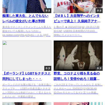
ネタ
ネタ
痴漢した東大生、とんでもない
【ＭＢＬ】大谷翔平へのインタ
レベルの彼女がいた事が判明
ビューで炎上！ 久保純子アナに
「お祭りモードぶち壊し」
東大生でそこそこイケメンでこんな美人な
1: 数の子 ★ 2021/07/16(金) 19:15:17.88
彼女がいても痴漢しちゃうのか…
ID:CAP_USER9 日本時間の7月13日、
pic.twitter.com/yRtLgUSy61— える (@lT...
NHKにてメジャーリー...
ネタ
ネタ
【ポーランド】LGBTをナチスと
野党、コロナより桜を見る会の
同列にしてしまった・・・
説明しろ！安倍やめろ！頭腐っ
てるぞ！ｗ
ポーランドのデモ隊が掲げる「全体主義に
これを2月までやっていたんやな 2: 名無し
ストップを」、LGBTが共産主義とナチズ
さん＠おーぷん 20/03/22(日)08:36:49
ムと同列なのは奇妙でおかしく見えるかも
ID:Ovn 今もやってるぞと言うか再燃...
しれないが、中東欧の歴史...