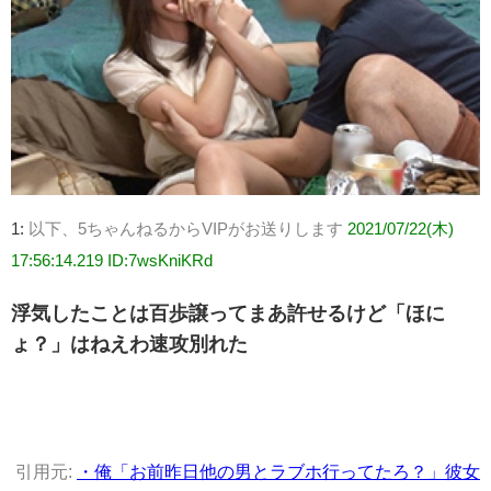
1:
以下、5ちゃんねるからVIPがお送りします
2021/07/22(木)
17:56:14.219 ID:7wsKniKRd
浮気したことは百歩譲ってまあ許せるけど「ほに
ょ？」はねえわ速攻別れた
引用元:
・俺「お前昨日他の男とラブホ行ってたろ？」彼女