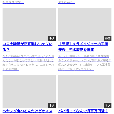
配信 東スポWe...
東スポWeb ...
い」
ネタ
芸能
コロナ騒動が正直楽しいヤツい
【芸能】キラメイジャーの工藤
る？
美桜、初水着姿を披露
なんかGoTo混乱とかへずまりゅうとか色
スーパー戦隊シリーズ44作目「魔進戦隊
んなことが起こって楽しい 志村けんはこ
キラメイジャー」（テレビ朝日系／毎週日
れで有名になった 3: 名無しさん＠おーぷ
曜あさ9時30分～）に出演している工藤美
ん 20/07/18...
桜が、「週刊ヤングジャン...
ネタ
ネタ
ペヤング食べるんだけどオスス
パパ活ってなんで月百万円近く