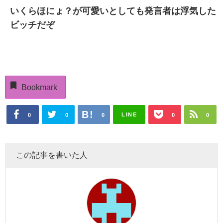
いくらほにょ？が可愛いとしても発言者は浮気した
ビッチだぞ
Bookmark
LINE
0
0
0
0
0
この記事を書いた人