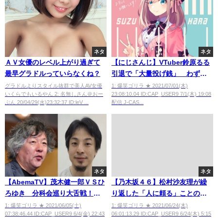
ネタ
ネタ
ＡＶ女優のレベル上がり過ぎて
【にじさんじ】VTuber鈴原るる
最早グラドルっていらなくね？
引退で「大量投げ銭」 わずか2
時間で1000万円超...感謝のスパ
グラドルよりスタイル抜群で美人AV女優
1: 爆笑ゴリラ ★ 2021/07/01(木)
いくらでもいるやん 2: 名無しさん＠おー
23:08:10.04 ID:CAP_USER9 7/1(木) 19:08
チャ相次ぐ
ぷん 20/04/29(水)23:32:37 ID:leV ...
配信 J-CAS...
ネタ
ネタ
【AbemaTV】茂木健一郎ＶＳひ
【乃木坂４６】松村沙友理が繰
ろゆき 分科会巡り大舌戦！
り返した「人に頼る」ことの重
「医療崩壊の状態作った」「尾
要性 スキャンダルで痛感
1: 爆笑ゴリラ ★ 2021/06/05(土)
1: 爆笑ゴリラ ★ 2021/06/24(木)
07:38:46.44 ID:CAP_USER9 6/4(金) 22:43
06:01:13.29 ID:CAP_USER9 6/24(木) 5:15
身さんは政治家でも官僚でもな