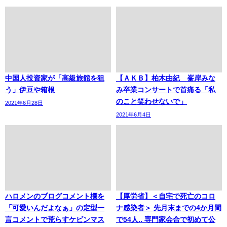
中国人投資家が「高級旅館を狙
【ＡＫＢ】柏木由紀 峯岸みな
う」伊豆や箱根
み卒業コンサートで首痛る「私
のこと笑わせないで」
2021年6月28日
2021年6月4日
ハロメンのブログコメント欄を
【厚労省】＜自宅で死亡のコロ
「可愛いんだよなぁ」の定型一
ナ感染者＞ 先月末までの4か月間
言コメントで荒らすケビンマス
で54人.. 専門家会合で初めて公