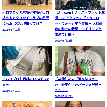
ハロプロが乃木坂や櫻坂や日向
【Amazon】クリス・プラット主
坂やももクロやイコラブの足元
演、SFアクション『トゥモロ
にも及ばない理由って何？
ー・ウォー』本予告編 ─ 人類生
存の唯一の希望、エイリアンと
2021年5月22日
未来で死闘へ
2021年5月28日
【ハロプロ】岡村のおっぱいｗ
【芸能】のん「髪を切りまし
ｗｗ
た 去年かけたパーマまだ残っ
てる！」
2021年5月31日
2021年5月19日