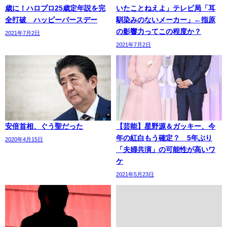
歳に！ハロプロ25歳定年説を完
いたことねえよ」テレビ局「耳
全打破 ハッピーバースデー
馴染みのないメーカー」←指原
の影響力ってこの程度か？
2021年7月2日
2021年7月2日
安倍首相、ぐう聖だった
【芸能】星野源＆ガッキー、今
年の紅白もう確定？ 5年ぶり
2020年4月15日
「夫婦共演」の可能性が高いワ
ケ
2021年5月23日