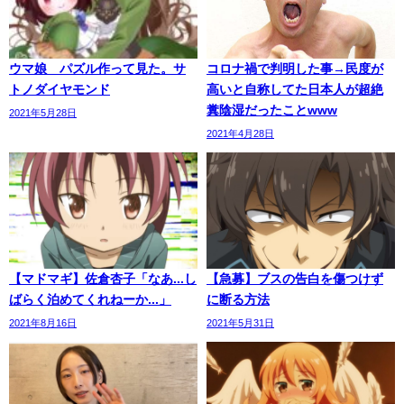
ウマ娘 パズル作って見た。サ
コロナ禍で判明した事→民度が
トノダイヤモンド
高いと自称してた日本人が超絶
糞陰湿だったことwww
2021年5月28日
2021年4月28日
【マドマギ】佐倉杏子「なあ...し
【急募】ブスの告白を傷つけず
ばらく泊めてくれねーか...」
に断る方法
2021年8月16日
2021年5月31日