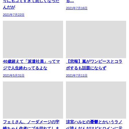
りにもゴミすぎて悲しくなった
る…
んだが
2021年7月16日
2021年7月22日
40歳超えて「派遣社員」ってマ
【悲報】嵐がワンピースとコラ
ジで人生終わってるよな
ボするも話題にならず
2021年5月31日
2021年7月11日
フェミさん、ノーダメージの宇
涼宮ハルヒの憂鬱とかいうラノ
崎ちゃん作者にブチ切れてしま
ベ読んだんだけどヒロインに元