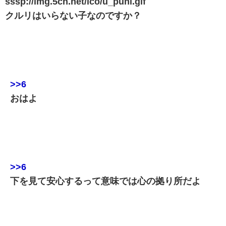
sssp://img.5ch.net/ico/u_puni.gif
クルリはいらない子なのですか？
>>6
おはよ
>>6
下を見て安心するって意味では心の拠り所だよ