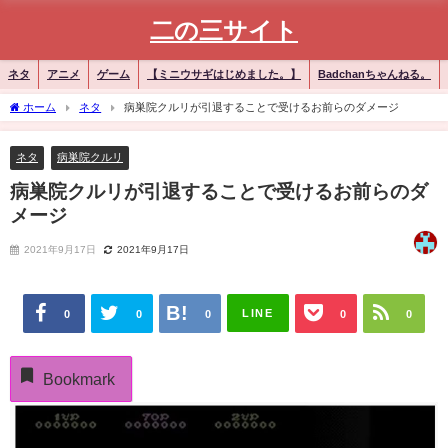
二の三サイト
ネタ
アニメ
ゲーム
【ミニウサギはじめました。】
Badchanちゃんねる。
ホーム
ネタ
病巣院クルリが引退することで受けるお前らのダメージ
ネタ
病巣院クルリ
病巣院クルリが引退することで受けるお前らのダ
メージ
2021年9月17日
2021年9月17日
LINE
0
0
0
0
0
Bookmark