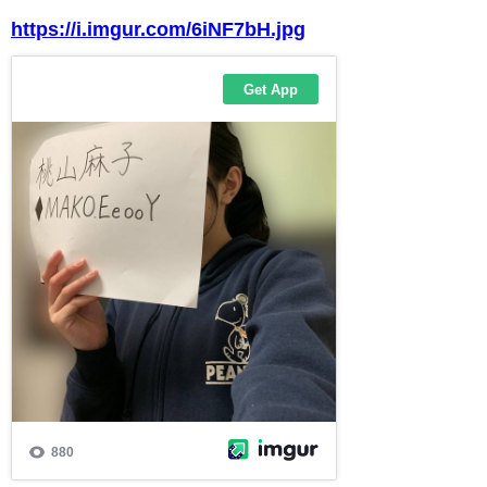
https://i.imgur.com/6iNF7bH.jpg