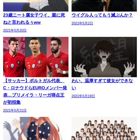
23歳ニート腐女子ワイ、親に死
ウイグル人ってもう滅ぶんか？
ねと言われるぅww
2021年5月2日
2021年5月20日
【サッカー】ポルトガル代表、
わい、温厚すぎて彼女ができな
C・ロナウドらEUROメンバー発
い
表…プリメイラ・リーガ得点王
2021年5月19日
が初招集
2021年5月21日