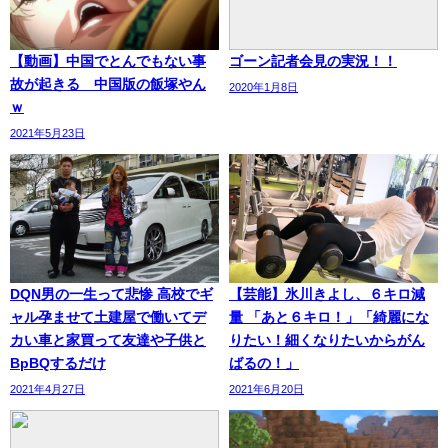
【動画】中国でとんでもない事
ゴーン記者会見の実況！！
故が起きる 中国版の飯塚やん
2020年1月8日
ｗ
2021年5月23日
DQN男の一生って悲惨 高校でギ
【芸能】氷川きよし、６キロ減
ャル孕ませて土建屋で働いてデ
量 「あと６キロ！」「綺麗にな
カい車と家買って友達や子供と
りたい！細くなりたいからがん
BpBQするだけ
ばるの！」
2021年4月27日
2021年6月20日