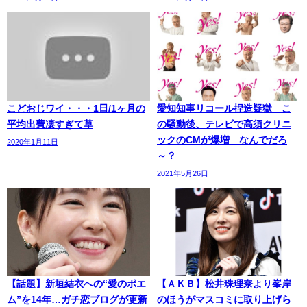
こどおじワイ・・・1日/1ヶ月の
愛知知事リコール捏造疑獄 こ
平均出費凄すぎて草
の騒動後、テレビで高須クリニ
ックのCMが爆増 なんでだろ
2020年1月11日
～？
2021年5月26日
【話題】新垣結衣への“愛のポエ
【ＡＫＢ】松井珠理奈より峯岸
ム”を14年…ガチ恋ブログが更新
のほうがマスコミに取り上げら