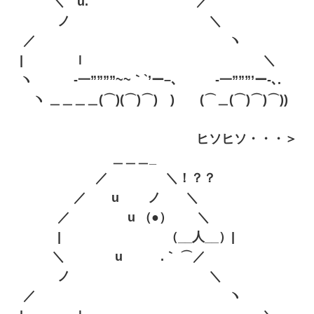
＼ u.｀ ⌒´ ／
ノ ＼
／´ ヽ
| ｌ ＼
ヽ -一””””~~｀`’ー–､ -一”””’ー-､.
ヽ ＿＿＿＿(⌒)(⌒)⌒) ) (⌒＿(⌒)⌒)⌒))
ヒソヒソ・・・＞
＿＿＿_
／ ＼！？？
／ u ノ ＼
／ u （●） ＼
| （__人__）|
＼ u .｀ ⌒／
ノ ＼
／´ ヽ