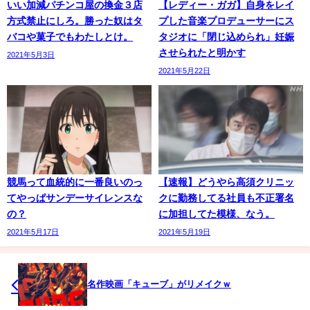
いい加減パチンコ屋の換金３店
【レディー・ガガ】自身をレイ
方式禁止にしろ。勝った奴はタ
プした音楽プロデューサーにス
バコや菓子でもわたしとけ。
タジオに「閉じ込められ」妊娠
させられたと明かす
2021年5月3日
2021年5月22日
競馬って血統的に一番良いのっ
【速報】どうやら高須クリニッ
てやっぱサンデーサイレンスな
クに勤務してる社員も不正署名
の？
に加担してた模様、なう。
2021年5月17日
2021年5月19日
名作映画「キューブ」がリメイクｗ