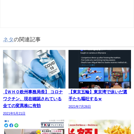
ネタ
の関連記事
【ＷＨＯ欧州事務局長】 コロナ
【東京五輪】東京湾で泳いだ選
ワクチン、現在確認されている
手たち嘔吐するｗ
全ての変異株に有効
2021年7月26日
2021年5月21日