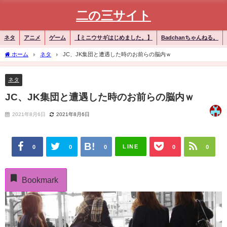
二の三サイト
ネタ
アニメ
ゲーム
【ミニウサギはじめました。】
Badchanちゃんねる。
ホーム
ネタ
JC、JK集団と遭遇した時のお前らの脳内ｗ
ネタ
JC、JK集団と遭遇した時のお前らの脳内ｗ
2021年8月6日
2021年8月6日
LINE
0
0
0
0
0
Bookmark