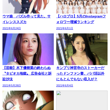
ウマ娘 パズル作って見た。サ
【ハロプロ】5月のInstagramフ
イレンススズカ
ォロワー増減ランキング
2021年6月24日
2021年6月1日
【芸能】木下優樹菜の終わらぬ
キンプリ神宮寺のストーカーだ
〝タピオカ地獄〟 広告会社と訴
ったドンファン妻、パパ活以外
訟沙汰
にもとんでもない収入が？
2021年5月28日
2021年6月4日