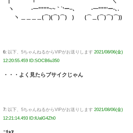
| ｌ ＼
ヽ -一””””~~｀`’ー–､ -一”””’ー-､.
ヽ ＿＿＿＿(⌒)(⌒)⌒) ) (⌒＿(⌒)⌒)⌒))
6:
以下、5ちゃんねるからVIPがお送りします
2021/08/06(金)
12:20:55.459 ID:SOCB6u350
・・・よく見たらブサイクじゃん
7:
以下、5ちゃんねるからVIPがお送りします
2021/08/06(金)
12:21:14.493 ID:lUalG4Zh0
ﾆﾁｬｱ