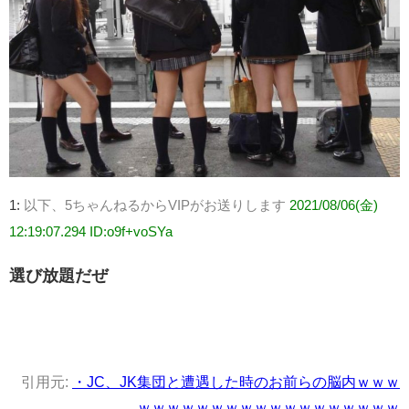
1:
以下、5ちゃんねるからVIPがお送りします
2021/08/06(金)
12:19:07.294 ID:o9f+voSYa
選び放題だぜ
引用元:
・JC、JK集団と遭遇した時のお前らの脳内ｗｗｗ
ｗｗｗｗｗｗｗｗｗｗｗｗｗｗｗｗｗｗ