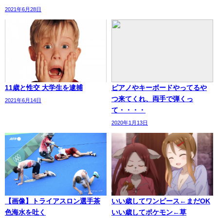
2021年6月28日
11歳と性交 大学生を逮捕
ピアノやキーボードやってるや
つ来てくれ、両手で弾くっ
2021年6月14日
て・・・・
2020年1月13日
【画像】トライアスロン選手茶
いい歳してワンピース←まだOK
色海水を吐く
いい歳してポケモン←草