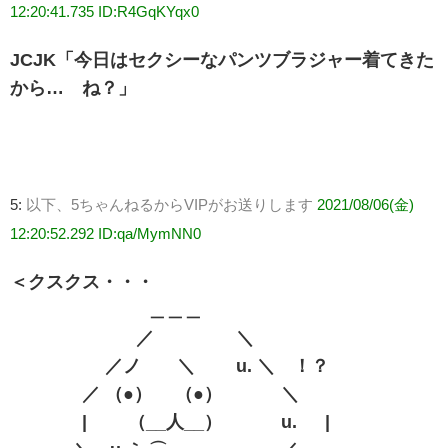
12:20:41.735 ID:R4GqKYqx0
JCJK「今日はセクシーなパンツブラジャー着てきた
から… ね？」
5:
以下、5ちゃんねるからVIPがお送りします
2021/08/06(金)
12:20:52.292 ID:qa/MymNN0
＜クスクス・・・
＿＿＿
／ ＼
／ノ ＼ u. ＼ ！？
／ （●） （●） ＼
| （__人__） u. |