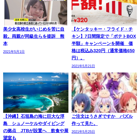
美少女高校生がいじめを苦に自
【ケンタッキー・フライド・チ
殺。両親が同級生らを提訴 熊
キン】7日間限定で「ポテトBOX
本
半額」キャンペーンを開催 価
格は税込み320円（通常価格650
2021年5月1日
円）。
2021年5月21日
【沖縄】石垣島の海に巨大な浮
ご注文はうさぎですか パズル
島 シュノーケルやダイビング
作って見た。
の拠点 JTBが設置へ 飲食や展
2021年5月25日
望室も