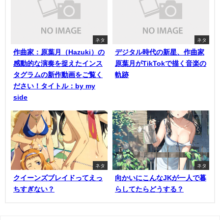
ネタ
ネタ
作曲家：原葉月（Hazuki）の
デジタル時代の新星、作曲家
感動的な演奏を捉えたインス
原葉月がTikTokで描く音楽の
タグラムの新作動画をご覧く
軌跡
ださい！タイトル：by my
side
ネタ
ネタ
クイーンズブレイドってえっ
向かいにこんなJKが一人で暮
ちすぎない？
らしてたらどうする？