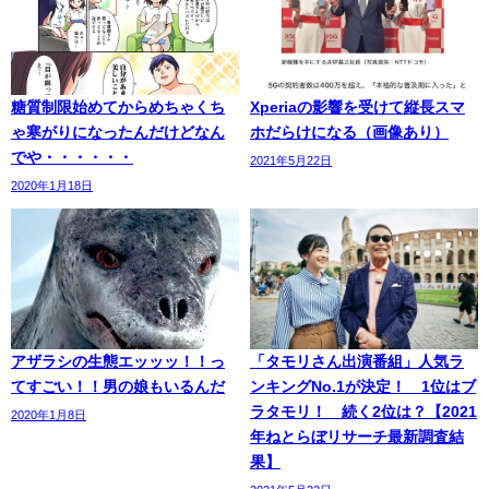
糖質制限始めてからめちゃくち
Xperiaの影響を受けて縦長スマ
ゃ寒がりになったんだけどなん
ホだらけになる（画像あり）
でや・・・・・・
2021年5月22日
2020年1月18日
アザラシの生態エッッッ！！っ
「タモリさん出演番組」人気ラ
てすごい！！男の娘もいるんだ
ンキングNo.1が決定！ 1位はブ
ラタモリ！ 続く2位は？【2021
2020年1月8日
年ねとらぼリサーチ最新調査結
果】