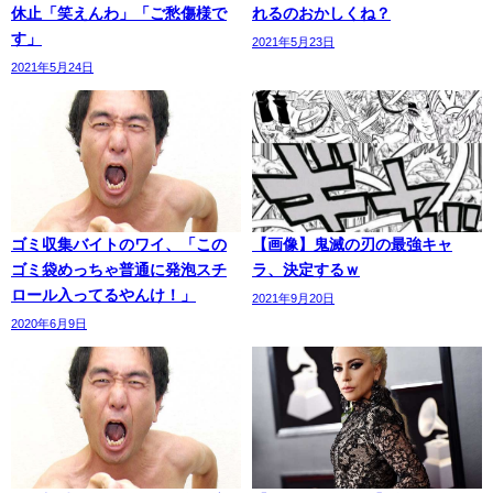
休止「笑えんわ」「ご愁傷様で
れるのおかしくね？
す」
2021年5月23日
2021年5月24日
ゴミ収集バイトのワイ、「この
【画像】鬼滅の刃の最強キャ
ゴミ袋めっちゃ普通に発泡スチ
ラ、決定するｗ
ロール入ってるやんけ！」
2021年9月20日
2020年6月9日