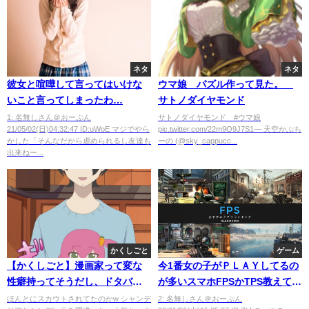
ネタ
ネタ
彼女と喧嘩して言ってはいけな
ウマ娘 パズル作って見た。
いこと言ってしまったわ…
サトノダイヤモンド
1: 名無しさん＠おーぷん
サトノダイヤモンド #ウマ娘
21/05/02(日)04:32:47 ID:uWoE マジでやら
pic.twitter.com/22m9O9J7S1— 天空かぷち
かした「そんなだから虐められるし友達も
ーの (@sky_cappucc...
出来ねー...
かくしごと
ゲーム
【かくしごと】漫画家って変な
今1番女の子がＰＬＡＹしてるの
性癖持ってそうだし、ドタバタ
が多いスマホFPSかTPS教えてく
パーティおもしろかった。
れ
ほんとにスカウトされてたのかw シャンデ
2: 名無しさん＠おーぷん