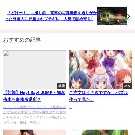
「どけー！」…撮り鉄、電車の写真撮影を通りがか
った外国人に邪魔されブチギレ 大勢で詰め寄り｢金
だよ金！｣と金銭を要求
おすすめの記事
芸能
ネタ
【芸能】Hey! Say! JUMP・知念
ご注文はうさぎですか パズル
侑李も事務所退所？
作って見た。
ヘイジャン知念侑李、ジャニーズ退所説浮
...
上で“あの乃木坂”との噂が再燃 意外な名前
が明かされ、ジャニーズファンが騒然とな
っている。先日、中居正...