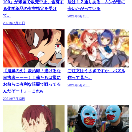
100」が米国で販売中止。含有す
法は１２通りある ムンが菅に
る化学薬品の有害指定を受け
会いたがっている
て。
2021年6月13日
2021年7月11日
【鬼滅の刃】炭治郎「逃げるな
ご注文はうさぎですか パズル
卑怯者ーーー！！俺たちは常に
作って見た。
お前らに有利な暗闇で戦ってる
2021年5月26日
んだぞー！」←これw
2021年7月13日