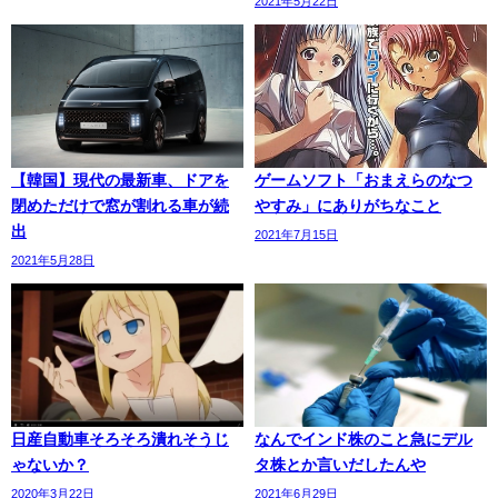
2021年5月22日
【韓国】現代の最新車、ドアを
ゲームソフト「おまえらのなつ
閉めただけで窓が割れる車が続
やすみ」にありがちなこと
出
2021年7月15日
2021年5月28日
日産自動車そろそろ潰れそうじ
なんでインド株のこと急にデル
ゃないか？
タ株とか言いだしたんや
2020年3月22日
2021年6月29日