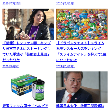
2021年7月26日
2020年3月22日
【芸能】ドンファン妻、キンプ
【ドラゴンクエスト】スライム
リ神宮寺勇太にストーキングし
系モンスター人気ランキング
ていた手法が「芸能史上最凶」
「スライムナイト」を抑えて1位
だったワケ
になったのは
2021年6月9日
2021年5月29日
定番フィルム 富士「ベルビア
韓国日本大使 徴用工問題解決